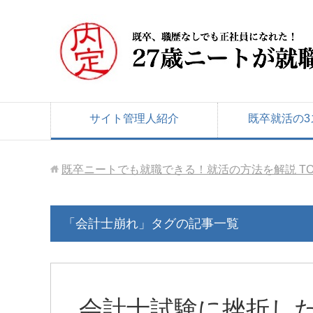
サイト管理人紹介
既卒就活の3
既卒ニートでも就職できる！就活の方法を解説
T
「会計士崩れ」タグの記事一覧
会計士試験に挫折した