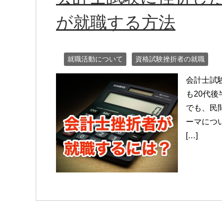
が就職する方法
就職活動について
資格試験挫折者の就職
会計士試
も20代
でも、民
ーマにつ
[…]