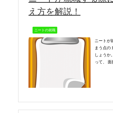
え方を解説！
ニートの就職
ニートが
まう点の
しょうか
って、 面