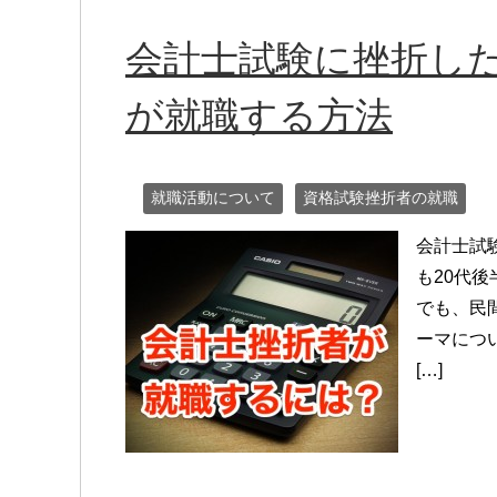
会計士試験に挫折した
が就職する方法
就職活動について
資格試験挫折者の就職
会計士試
も20代
でも、民
ーマにつ
[…]