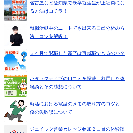
名古屋など愛知県で既卒就活生が正社員にな
る方法はコチラ！
就職活動中のニートでも出来る自己分析の方
法、コツを解説！
３ヶ月で退職した新卒は再就職できるのか？
ハタラクティブの口コミを掲載。利用した体
験談とその感想について
就活における電話のメモの取り方のコツと、
僕の失敗談について
ジェイック営業カレッジ参加２日目の体験談