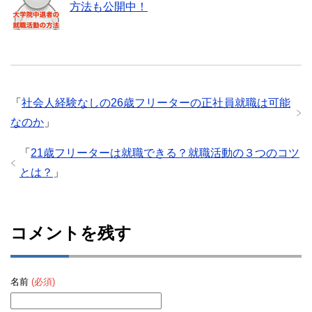
方法も公開中！
「
社会人経験なしの26歳フリーターの正社員就職は可能
なのか
」
「
21歳フリーターは就職できる？就職活動の３つのコツ
とは？
」
コメントを残す
名前
(必須)