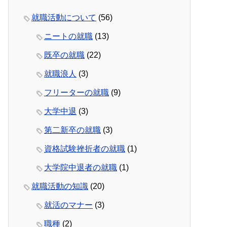
就職活動について
(56)
ニートの就職
(13)
既卒の就職
(22)
就職浪人
(3)
フリーターの就職
(9)
大学中退
(3)
第二新卒の就職
(3)
資格試験挫折者の就職
(1)
大学院中退者の就職
(1)
就職活動の知識
(20)
就活のマナー
(3)
職種
(2)