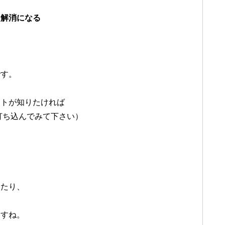
る
ス解消になる
です。
ットが知りたければ
に打ち込んでみて下さい）
ったり、
ますね。