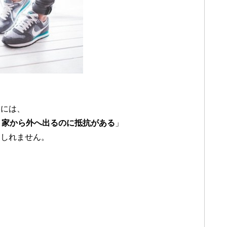
中には、
目が怖い。家から外へ出るのに抵抗がある
」
もしれません。