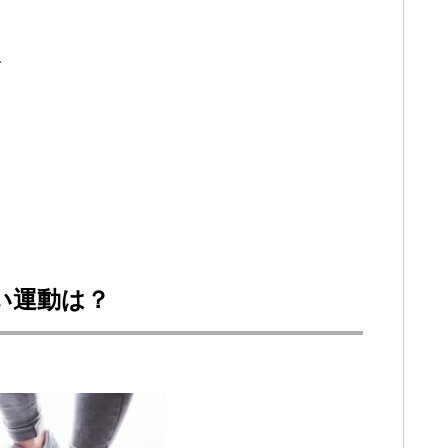
で
い運動は？